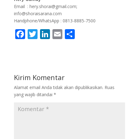
Email : hery.shorai@gmail.com;
info@shoraisarana.com
Handphone/WhatsApp : 0813-8885-7500
F
T
Li
E
S
ac
w
n
m
h
e
itt
k
ai
ar
b
er
e
l
e
o
dI
Kirim Komentar
o
n
Alamat email Anda tidak akan dipublikasikan.
Ruas
k
yang wajib ditandai
*