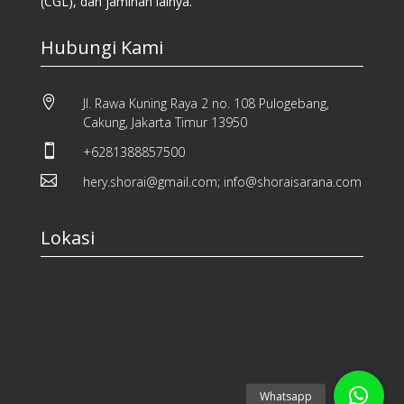
(CGL), dan jaminan lainya.
Hubungi Kami

Jl. Rawa Kuning Raya 2 no. 108 Pulogebang,
Cakung, Jakarta Timur 13950

+6281388857500

hery.shorai@gmail.com; info@shoraisarana.com
Lokasi