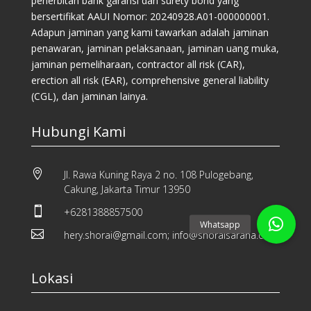
penerbitan bank garansi dan surety bond yang
bersertifikat AAUI Nomor: 20240928.A01-000000001.
Adapun jaminan yang kami tawarkan adalah jaminan
penawaran, jaminan pelaksanaan, jaminan uang muka,
jaminan pemeliharaan, contractor all risk (CAR),
erection all risk (EAR), comprehensive general liability
(CGL), dan jaminan lainya.
Hubungi Kami

Jl. Rawa Kuning Raya 2 no. 108 Pulogebang,
Cakung, Jakarta Timur 13950

+6281388857500

hery.shorai@gmail.com; info@shoraisarana.com
Lokasi