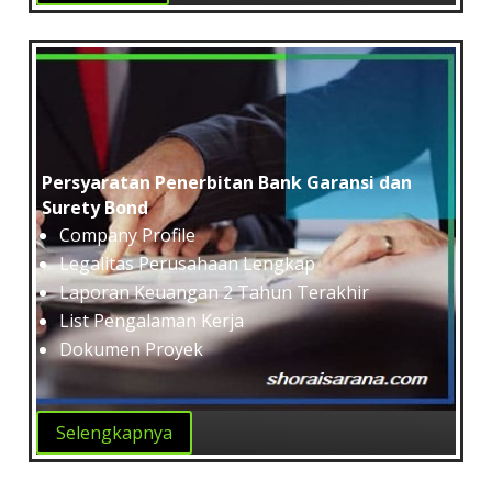
Persyaratan Penerbitan Bank Garansi dan
Surety Bond
Company Profile
Legalitas Perusahaan Lengkap
Laporan Keuangan 2 Tahun Terakhir
List Pengalaman Kerja
Dokumen Proyek
Selengkapnya