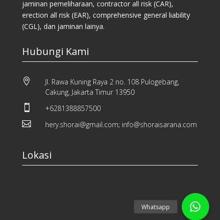
jaminan pemeliharaan, contractor all risk (CAR),
erection all risk (EAR), comprehensive general liability
(CGL), dan jaminan lainya.
Hubungi Kami

Jl. Rawa Kuning Raya 2 no. 108 Pulogebang,
Cakung, Jakarta Timur 13950

+6281388857500

hery.shorai@gmail.com; info@shoraisarana.com
Lokasi