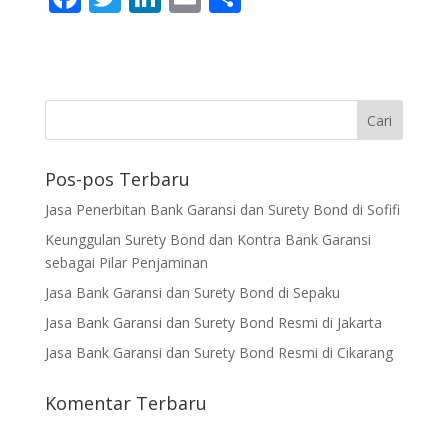
ac
w
n
m
h
e
itt
k
ai
ar
b
er
e
l
e
o
dI
o
n
Pos-pos Terbaru
k
Jasa Penerbitan Bank Garansi dan Surety Bond di Sofifi
Keunggulan Surety Bond dan Kontra Bank Garansi
sebagai Pilar Penjaminan
Jasa Bank Garansi dan Surety Bond di Sepaku
Jasa Bank Garansi dan Surety Bond Resmi di Jakarta
Jasa Bank Garansi dan Surety Bond Resmi di Cikarang
Komentar Terbaru