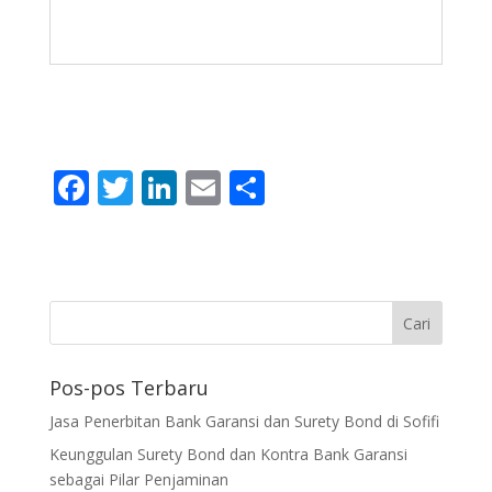
F
T
Li
E
S
ac
w
n
m
h
e
itt
k
ai
ar
b
er
e
l
e
o
dI
o
n
Pos-pos Terbaru
k
Jasa Penerbitan Bank Garansi dan Surety Bond di Sofifi
Keunggulan Surety Bond dan Kontra Bank Garansi
sebagai Pilar Penjaminan