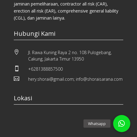
jaminan pemeliharaan, contractor all risk (CAR),
erection all risk (EAR), comprehensive general liability
(CGL), dan jaminan lainya.
Hubungi Kami

Jl. Rawa Kuning Raya 2 no. 108 Pulogebang,
Cakung, Jakarta Timur 13950

+6281388857500

hery.shorai@gmail.com; info@shoraisarana.com
Lokasi