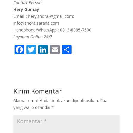
Contact Person:
Hery Gumay
Email : hery.shorai@gmail.com;
info@shoraisarana.com
Handphone/WhatsApp : 0813-8885-7500
Layanan Online 24/7
F
T
Li
E
S
ac
w
n
m
h
e
itt
k
ai
ar
b
er
e
l
e
o
dI
Kirim Komentar
o
n
Alamat email Anda tidak akan dipublikasikan.
Ruas
k
yang wajib ditandai
*