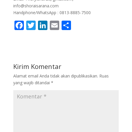
info@shoraisarana.com
Handphone/WhatsApp : 0813-8885-7500
F
T
Li
E
S
ac
w
n
m
h
e
itt
k
ai
ar
b
er
e
l
e
o
dI
Kirim Komentar
o
n
Alamat email Anda tidak akan dipublikasikan.
Ruas
k
yang wajib ditandai
*