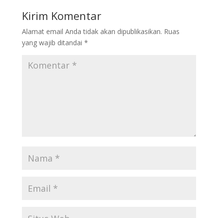
o
dI
Kirim Komentar
o
n
Alamat email Anda tidak akan dipublikasikan.
Ruas
k
yang wajib ditandai
*