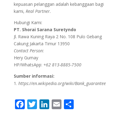
kepuasan pelanggan adalah kebanggaan bagi
kami,
Real Partner.
Hubungi Kami:
PT. Shorai Sarana Suretyndo
Jl. Rawa Kuning Raya 2 No. 108 Pulo Gebang
Cakung Jakarta Timur 13950
Contact Person:
Hery Gumay
HP/WhatsApp:
+62 813-8885-7500
Sumber informasi:
https://en.wikipedia.org/wiki/Bank_guarantee
F
T
Li
E
S
ac
w
n
m
h
e
itt
k
ai
ar
b
er
e
l
e