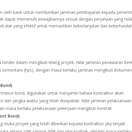
an oleh bank untuk memberikan jaminan pembayaran kepada peneri
tidak dapat memenuhi kewajibannya sesuai dengan perjanjian yang tela
adi alat yang efektif untuk memastikan keberlanjutan dan keberhasila
tender dalam mengikuti lelang proyek. Nilai jaminan penawaran berk
aan sementara (hps), dengan masa berlaku jaminan mengikuti dokume
 Bond)
ormance bond, digunakan untuk menjamin bahwa kontraktor akan
i dan jangka waktu yang telah disepakati. Nilai jaminan pelaksanaan
gan masa berlaku pelaksanaan pekerjaan mengikuti kontrak.
ent Bond)
muka proyek yang telah diberikan kepada kontraktor jika terjadi
g muka antara 10% sampai 30% dari nilai kontrak, dengan masa berlaku