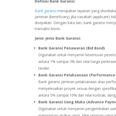
Definisi Bank Garansi:
Bank garansi
merupakan layanan yang disediak
jaminan (beneficiary) jika nasabah (applicant) 
disepakati. Dengan kata lain, bank garansi menj
transaksi bisnis.
Jenis-Jenis Bank Garansi:
Bank Garansi Penawaran (Bid Bond)
Digunakan untuk menjamin keseriusan peserta 
antara 1% sampai 3% dari nilai harga perkir
tender.
Bank Garansi Pelaksanaan (Performance
Bank garansi jaminan pelaksanaan atau perf
menyelesaikan proyek sesuai dengan spesifikas
antara 5% sampai 10% dari nilai kontrak, den
Bank Garansi Uang Muka (Advance Paym
Digunakan untuk menjamin pengembalian uang 
wanprestasi (ingkar janji). Nilai jaminan uan