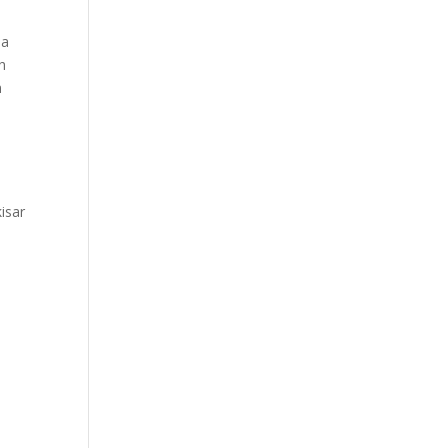
ma
h
n
isar
n