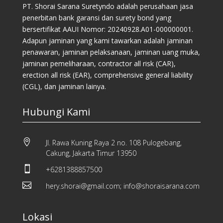
PT. Shorai Sarana Suretyndo adalah perusahaan jasa
penerbitan bank garansi dan surety bond yang
bersertifikat AAUI Nomor: 20240928.A01-000000001.
Adapun jaminan yang kami tawarkan adalah jaminan
penawaran, jaminan pelaksanaan, jaminan uang muka,
jaminan pemeliharaan, contractor all risk (CAR),
erection all risk (EAR), comprehensive general liability
(CGL), dan jaminan lainya.
Hubungi Kami

Jl. Rawa Kuning Raya 2 no. 108 Pulogebang,
Cakung, Jakarta Timur 13950

+6281388857500

hery.shorai@gmail.com; info@shoraisarana.com
Lokasi