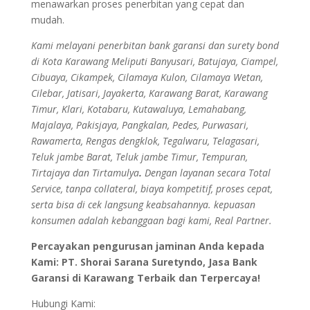
menawarkan proses penerbitan yang cepat dan
mudah.
Kami melayani penerbitan bank garansi dan surety bond
di Kota Karawang Meliputi Banyusari, Batujaya, Ciampel,
Cibuaya, Cikampek, Cilamaya Kulon, Cilamaya Wetan,
Cilebar, Jatisari, Jayakerta, Karawang Barat, Karawang
Timur, Klari, Kotabaru, Kutawaluya, Lemahabang,
Majalaya, Pakisjaya, Pangkalan, Pedes, Purwasari,
Rawamerta, Rengas dengklok, Tegalwaru, Telagasari,
Teluk jambe Barat, Teluk jambe Timur, Tempuran,
Tirtajaya dan Tirtamulya
.
Dengan layanan secara Total
Service, tanpa collateral, biaya kompetitif, proses cepat,
serta bisa di cek langsung keabsahannya. kepuasan
konsumen adalah kebanggaan bagi kami, Real Partner.
Percayakan pengurusan jaminan Anda kepada
Kami: PT. Shorai Sarana Suretyndo, Jasa Bank
Garansi di Karawang Terbaik dan Terpercaya!
Hubungi Kami: