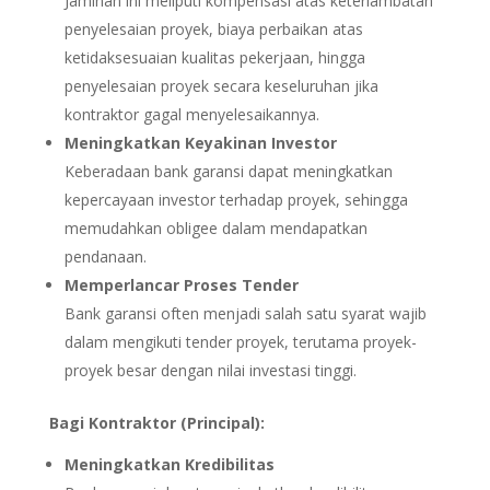
Jaminan ini meliputi kompensasi atas keterlambatan
penyelesaian proyek, biaya perbaikan atas
ketidaksesuaian kualitas pekerjaan, hingga
penyelesaian proyek secara keseluruhan jika
kontraktor gagal menyelesaikannya.
Meningkatkan Keyakinan Investor
Keberadaan bank garansi dapat meningkatkan
kepercayaan investor terhadap proyek, sehingga
memudahkan obligee dalam mendapatkan
pendanaan.
Memperlancar Proses Tender
Bank garansi often menjadi salah satu syarat wajib
dalam mengikuti tender proyek, terutama proyek-
proyek besar dengan nilai investasi tinggi.
Bagi Kontraktor (Principal):
Meningkatkan Kredibilitas