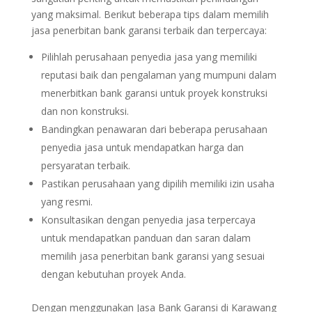
yang maksimal. Berikut beberapa tips dalam memilih
jasa penerbitan bank garansi terbaik dan terpercaya:
Pilihlah perusahaan penyedia jasa yang memiliki
reputasi baik dan pengalaman yang mumpuni dalam
menerbitkan bank garansi untuk proyek konstruksi
dan non konstruksi.
Bandingkan penawaran dari beberapa perusahaan
penyedia jasa untuk mendapatkan harga dan
persyaratan terbaik.
Pastikan perusahaan yang dipilih memiliki izin usaha
yang resmi.
Konsultasikan dengan penyedia jasa terpercaya
untuk mendapatkan panduan dan saran dalam
memilih jasa penerbitan bank garansi yang sesuai
dengan kebutuhan proyek Anda.
Dengan menggunakan Jasa Bank Garansi di Karawang