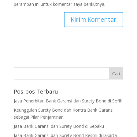
peramban ini untuk komentar saya berikutnya.
Pos-pos Terbaru
Jasa Penerbitan Bank Garansi dan Surety Bond di Sofifi
Keunggulan Surety Bond dan Kontra Bank Garansi
sebagai Pilar Penjaminan
Jasa Bank Garansi dan Surety Bond di Sepaku
Jasa Bank Garansi dan Surety Bond Resmi di Jakarta