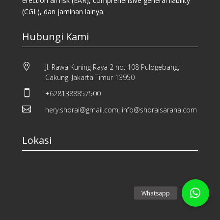
erection all risk (EAR), comprehensive general liability
(CGL), dan jaminan lainya.
Hubungi Kami

Jl. Rawa Kuning Raya 2 no. 108 Pulogebang,
Cakung, Jakarta Timur 13950

+6281388857500

hery.shorai@gmail.com; info@shoraisarana.com
Lokasi