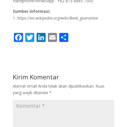
Handphone/WhatsApp : +62 813-8885-7500
Sumber informasi:
https://en.wikipedia.org/wiki/Bank_guarantee
F
T
Li
E
S
ac
w
n
m
h
e
itt
k
ai
ar
b
er
e
l
e
o
dI
Kirim Komentar
o
n
Alamat email Anda tidak akan dipublikasikan.
Ruas
k
yang wajib ditandai
*