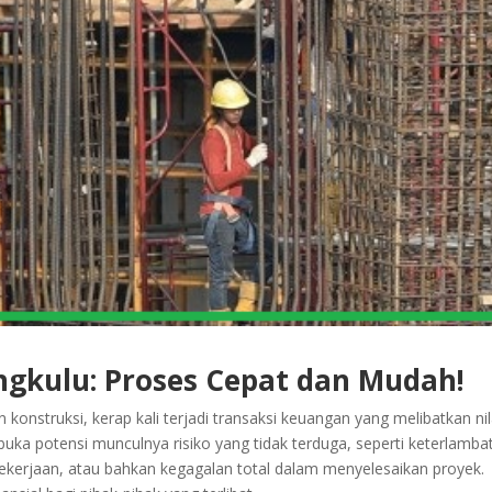
engkulu: Proses Cepat dan Mudah!
konstruksi, kerap kali terjadi transaksi keuangan yang melibatkan nil
buka potensi munculnya risiko yang tidak terduga, seperti keterlamba
 pekerjaan, atau bahkan kegagalan total dalam menyelesaikan proyek.