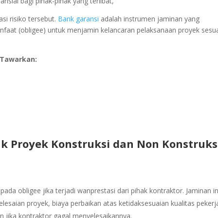
nansial bagi pihak-pihak yang terlibat,
si risiko tersebut.
Bank garansi
adalah instrumen jaminan yang
nfaat (obligee) untuk menjamin kelancaran pelaksanaan proyek sesu
 Tawarkan:
k Proyek Konstruksi dan Non Konstruks
da obligee jika terjadi wanprestasi dari pihak kontraktor. Jaminan in
esaian proyek, biaya perbaikan atas ketidaksesuaian kualitas pekerj
n jika kontraktor gagal menyelesaikannya.