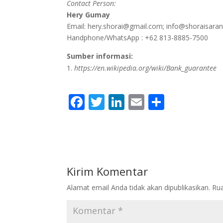
Contact Person:
Hery Gumay
Email: hery.shorai@gmail.com; info@shoraisara
Handphone/WhatsApp : +62 813-8885-7500
Sumber informasi:
https://en.wikipedia.org/wiki/Bank_guarantee
F
T
Li
E
S
ac
w
n
m
h
e
itt
k
ai
ar
b
er
e
l
e
o
dI
Kirim Komentar
o
n
Alamat email Anda tidak akan dipublikasikan.
Rua
k