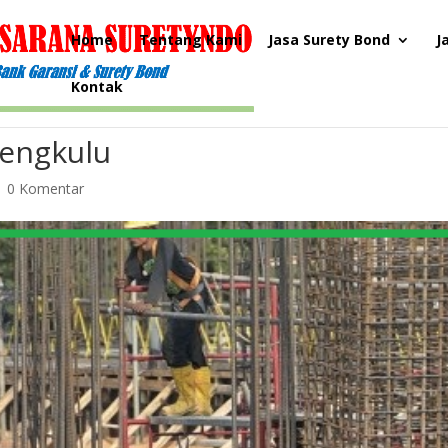
Home
Tentang Kami
Jasa Surety Bond
J
Kontak
Bengkulu
|
0 Komentar