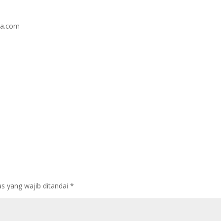
na.com
s yang wajib ditandai
*