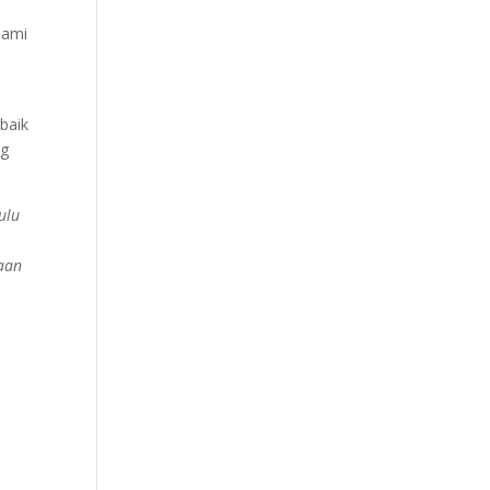
hami
baik
ng
ulu
gaan