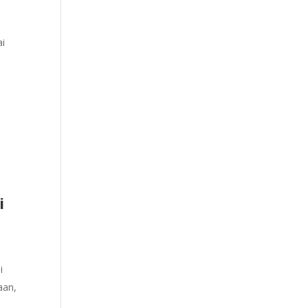
ai
i
i
aan,