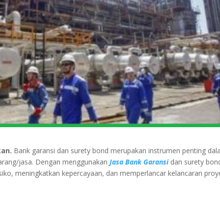
kan.
Bank garansi dan surety bond merupakan instrumen penting da
barang/jasa. Dengan menggunakan
Jasa Bank Garansi
dan surety bond
isiko, meningkatkan kepercayaan, dan memperlancar kelancaran proy