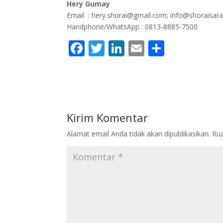
Hery Gumay
Email : hery.shorai@gmail.com; info@shoraisar
Handphone/WhatsApp : 0813-8885-7500
F
T
Li
E
S
ac
w
n
m
h
e
itt
k
ai
ar
b
er
e
l
e
o
dI
Kirim Komentar
o
n
Alamat email Anda tidak akan dipublikasikan.
Rua
k