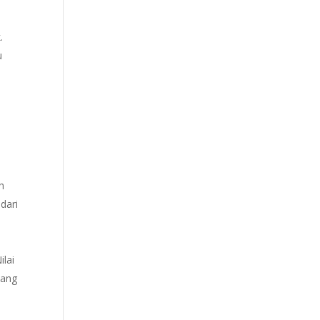
.
u
h
dari
lai
yang