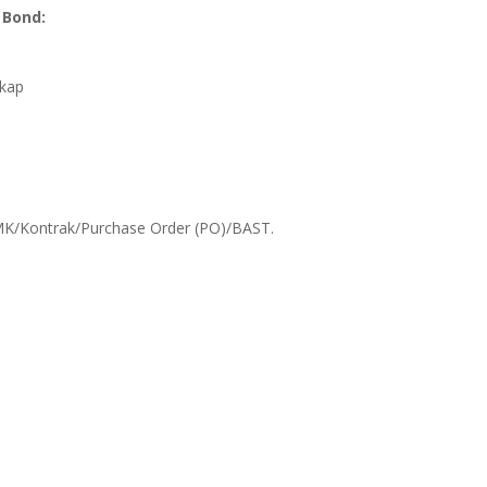
 Bond:
gkap
K/Kontrak/Purchase Order (PO)/BAST.