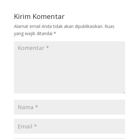
b
er
e
l
e
o
dI
Kirim Komentar
o
n
Alamat email Anda tidak akan dipublikasikan.
Ruas
k
yang wajib ditandai
*