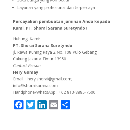
Layanan yang profesional dan terpercaya
Percayakan pembuatan jaminan Anda kepada
Kami. PT. Shorai Sarana Suretyndo !
Hubungi Kami:
PT. Shorai Sarana Suretyndo
Jl. Rawa Kuning Raya 2 No. 108 Pulo Gebang
Cakung Jakarta Timur 13950
Contact Person:
Hery Gumay
Email : hery.shorai@gmail.com;
info@shoraisarana.com
Handphone/WhatsApp : +62 813-8885-7500
F
T
Li
E
S
ac
w
n
m
h
e
itt
k
ai
ar