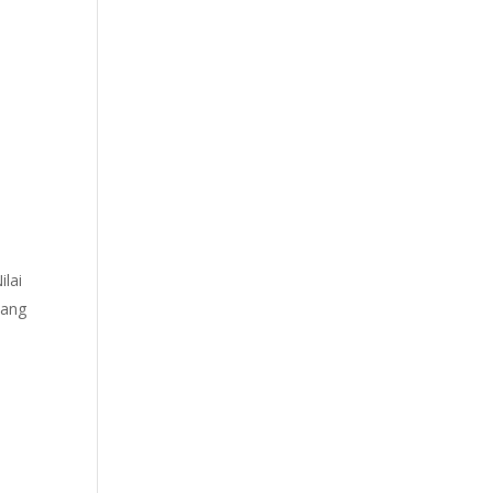
lai
yang