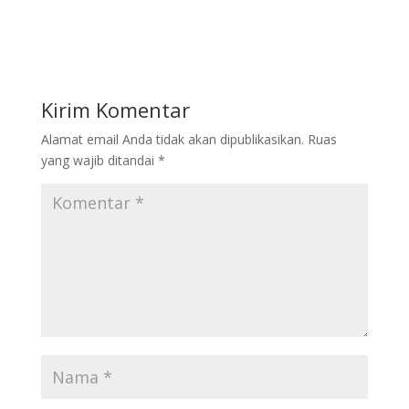
ac
w
n
m
h
e
itt
k
ai
ar
b
er
e
l
e
o
dI
Kirim Komentar
o
n
Alamat email Anda tidak akan dipublikasikan.
Ruas
k
yang wajib ditandai
*