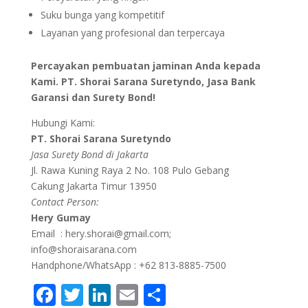
Suku bunga yang kompetitif
Layanan yang profesional dan terpercaya
Percayakan pembuatan jaminan Anda kepada
Kami. PT. Shorai Sarana Suretyndo, Jasa Bank
Garansi dan Surety Bond!
Hubungi Kami:
PT. Shorai Sarana Suretyndo
Jasa Surety Bond di Jakarta
Jl. Rawa Kuning Raya 2 No. 108 Pulo Gebang
Cakung Jakarta Timur 13950
Contact Person:
Hery Gumay
Email : hery.shorai@gmail.com;
info@shoraisarana.com
Handphone/WhatsApp : +62 813-8885-7500
F
T
Li
E
S