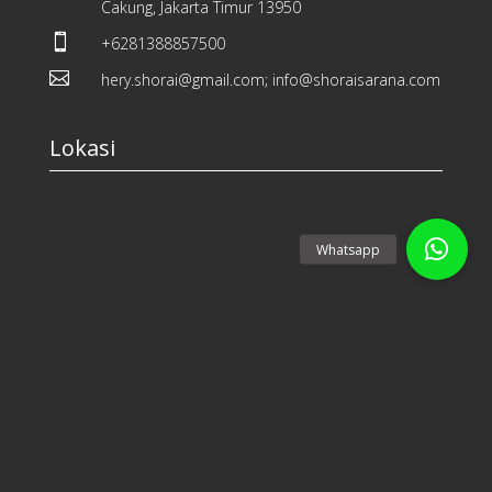
Cakung, Jakarta Timur 13950

+6281388857500

hery.shorai@gmail.com; info@shoraisarana.com
Lokasi