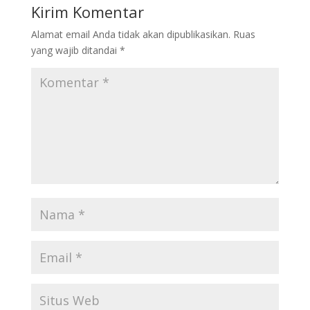
o
dI
Kirim Komentar
o
n
Alamat email Anda tidak akan dipublikasikan.
Ruas
k
yang wajib ditandai
*