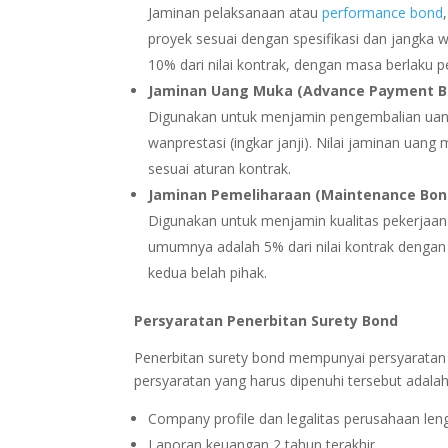
Jaminan pelaksanaan atau
performance bond
proyek sesuai dengan spesifikasi dan jangka 
10% dari nilai kontrak, dengan masa berlaku 
Jaminan Uang Muka (Advance Payment B
Digunakan untuk menjamin pengembalian uang 
wanprestasi (ingkar janji). Nilai jaminan uan
sesuai aturan kontrak.
Jaminan Pemeliharaan (Maintenance Bon
Digunakan untuk menjamin kualitas pekerjaan
umumnya adalah 5% dari nilai kontrak dengan 
kedua belah pihak.
Persyaratan Penerbitan Surety Bond
Penerbitan surety bond mempunyai persyaratan y
persyaratan yang harus dipenuhi tersebut adalah
Company profile dan legalitas perusahaan len
Laporan keuangan 2 tahun terakhir