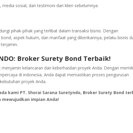
, media sosial, dan testimoni dari klien sebelumnya.
dungi pihak-pihak yang terlibat dalam transaksi bisnis. Dengan
 bond, aspek hukum, dan manfaat yang diberikannya, pelaku bisnis d
terjamin.
DO: Broker Surety Bond Terbaik!
k menjamin kelancaran dan keberhasilan proyek Anda. Dengan memil
erpercaya di indonesia, Anda dapat memastikan proses pengurusan
kebutuhan proyek Anda.
a kami PT. Shorai Sarana Suretyndo, Broker Surety Bond ter
m mewujudkan impian Anda!