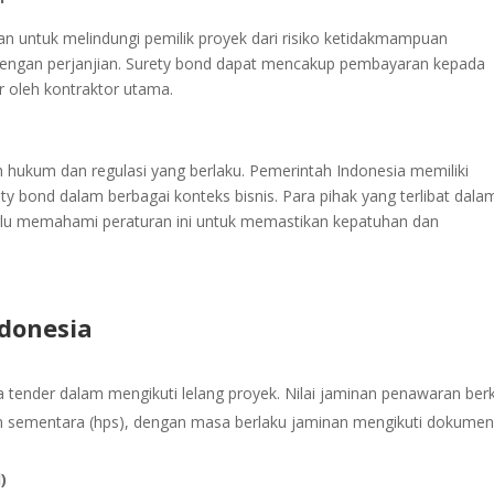
kan untuk melindungi pemilik proyek dari risiko ketidakmampuan
 dengan perjanjian. Surety bond dapat mencakup pembayaran kepada
 oleh kontraktor utama.
h hukum dan regulasi yang berlaku. Pemerintah Indonesia memiliki
 bond dalam berbagai konteks bisnis. Para pihak yang terlibat dala
perlu memahami peraturan ini untuk memastikan kepatuhan dan
ndonesia
tender dalam mengikuti lelang proyek. Nilai jaminan penawaran berk
aan sementara (hps), dengan masa berlaku jaminan mengikuti dokume
)