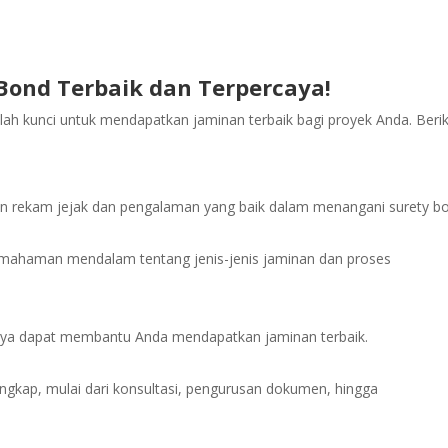
ond Terbaik dan Terpercaya!
h kunci untuk mendapatkan jaminan terbaik bagi proyek Anda. Beri
an rekam jejak dan pengalaman yang baik dalam menangani surety b
pemahaman mendalam tentang jenis-jenis jaminan dan proses
caya dapat membantu Anda mendapatkan jaminan terbaik.
gkap, mulai dari konsultasi, pengurusan dokumen, hingga