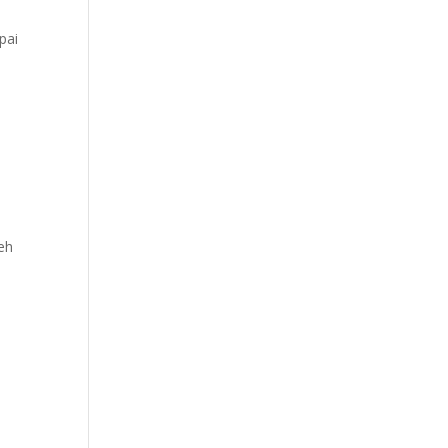
pai
eh