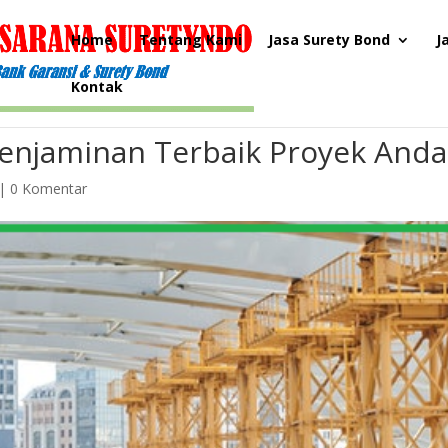
Home
Tentang Kami
Jasa Surety Bond
J
Kontak
Penjaminan Terbaik Proyek Anda
|
0 Komentar