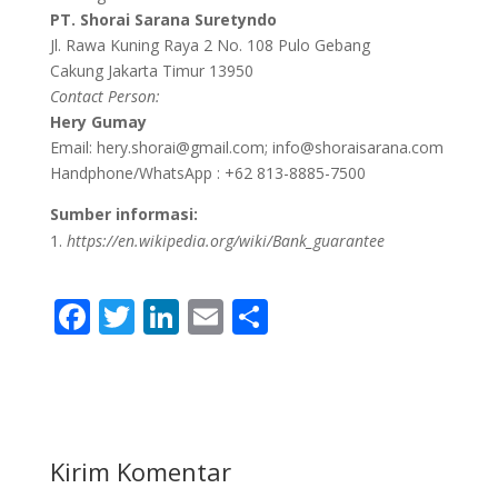
PT. Shorai Sarana Suretyndo
Jl. Rawa Kuning Raya 2 No. 108 Pulo Gebang
Cakung Jakarta Timur 13950
Contact Person:
Hery Gumay
Email: hery.shorai@gmail.com; info@shoraisarana.com
Handphone/WhatsApp : +62 813-8885-7500
Sumber informasi:
https://en.wikipedia.org/wiki/Bank_guarantee
F
T
Li
E
S
ac
w
n
m
h
e
itt
k
ai
ar
b
er
e
l
e
o
dI
Kirim Komentar
o
n