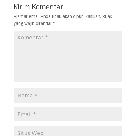
o
dI
Kirim Komentar
o
n
Alamat email Anda tidak akan dipublikasikan.
Ruas
k
yang wajib ditandai
*