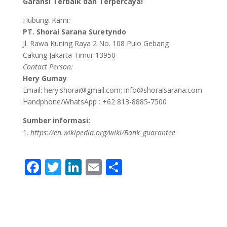
Garansi Terbaik dan Terpercaya!
Hubungi Kami:
PT. Shorai Sarana Suretyndo
Jl. Rawa Kuning Raya 2 No. 108 Pulo Gebang
Cakung Jakarta Timur 13950
Contact Person:
Hery Gumay
Email: hery.shorai@gmail.com; info@shoraisarana.com
Handphone/WhatsApp : +62 813-8885-7500
Sumber informasi:
https://en.wikipedia.org/wiki/Bank_guarantee
F
T
Li
E
S
ac
w
n
m
h
e
itt
k
ai
ar
b
er
e
l
e