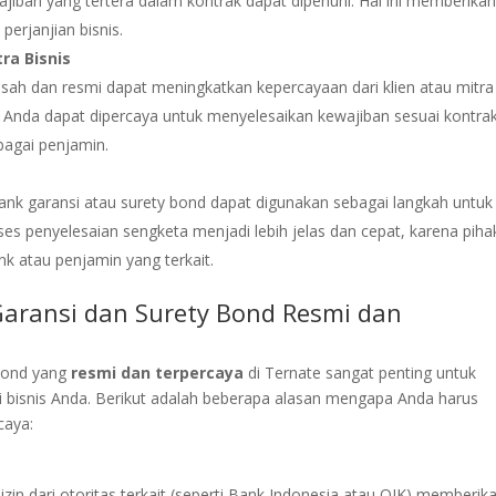
ban yang tertera dalam kontrak dapat dipenuhi. Hal ini memberika
perjanjian bisnis.
ra Bisnis
sah dan resmi dapat meningkatkan kepercayaan dari klien atau mitra
 Anda dapat dipercaya untuk menyelesaikan kewajiban sesuai kontra
bagai penjamin.
bank garansi atau surety bond dapat digunakan sebagai langkah untuk
oses penyelesaian sengketa menjadi lebih jelas dan cepat, karena piha
k atau penjamin yang terkait.
aransi dan Surety Bond Resmi dan
 bond yang
resmi dan terpercaya
di Ternate sangat penting untuk
 bisnis Anda. Berikut adalah beberapa alasan mengapa Anda harus
caya:
izin dari otoritas terkait (seperti Bank Indonesia atau OJK) memberik