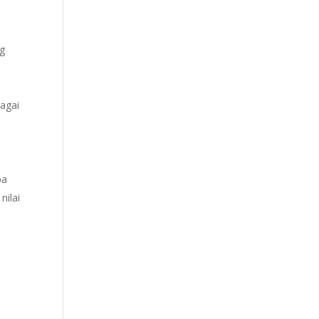
ng
agai
pa
nilai