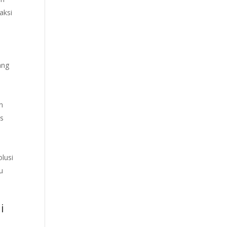
aksi
.
ang
n
as
lusi
u
i