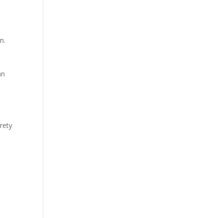
n.
an
rety