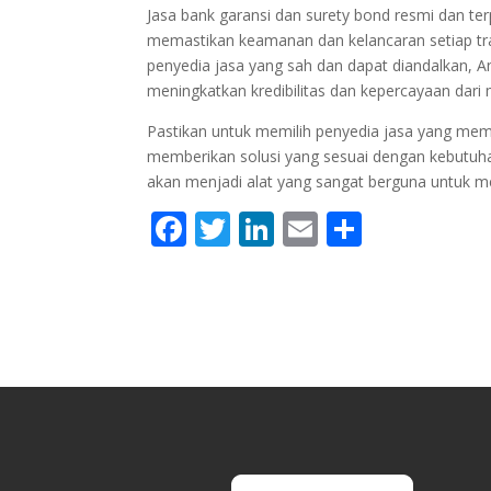
Jasa bank garansi dan surety bond resmi dan te
memastikan keamanan dan kelancaran setiap tra
penyedia jasa yang sah dan dapat diandalkan, 
meningkatkan kredibilitas dan kepercayaan dari mi
Pastikan untuk memilih penyedia jasa yang memil
memberikan solusi yang sesuai dengan kebutuha
akan menjadi alat yang sangat berguna untuk 
F
T
Li
E
S
ac
w
n
m
h
e
itt
k
ai
ar
b
er
e
l
e
o
dI
o
n
k