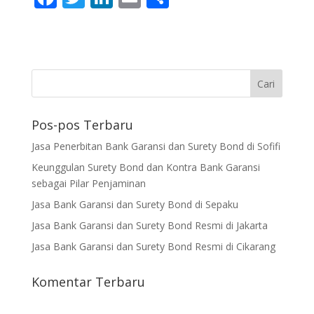
ac
w
n
m
h
e
itt
k
ai
ar
b
er
e
l
e
o
dI
o
n
Pos-pos Terbaru
k
Jasa Penerbitan Bank Garansi dan Surety Bond di Sofifi
Keunggulan Surety Bond dan Kontra Bank Garansi
sebagai Pilar Penjaminan
Jasa Bank Garansi dan Surety Bond di Sepaku
Jasa Bank Garansi dan Surety Bond Resmi di Jakarta
Jasa Bank Garansi dan Surety Bond Resmi di Cikarang
Komentar Terbaru