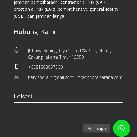
jaminan pemeliharaan, contractor all risk (CAR),
erection all risk (EAR), comprehensive general liability
(CGL), dan jaminan lainya.
Hubungi Kami

Jl. Rawa Kuning Raya 2 no. 108 Pulogebang,
Cakung, Jakarta Timur 13950

+6281388857500

hery.shorai@gmail.com; info@shoraisarana.com
Lokasi