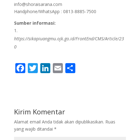
info@shoraisarana.com
Handphone/WhatsApp : 0813-8885-7500
Sumber informasi:
https://sikapiuangmu.ojk.go.id/FrontEnd/CMS/Article/23
0
F
T
Li
E
S
ac
w
n
m
h
e
itt
k
ai
ar
b
er
e
l
e
o
dI
Kirim Komentar
o
n
Alamat email Anda tidak akan dipublikasikan.
Ruas
k
yang wajib ditandai
*